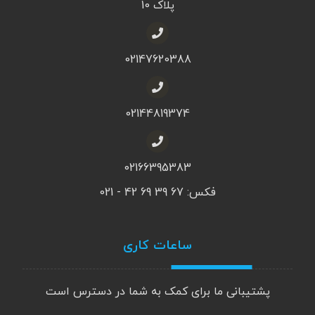
پلاک 10
02147620388
02144819374
02166395383
فکس: 67 39 69 42 - 021
ساعات کاری
پشتیبانی ما برای کمک به شما در دسترس است