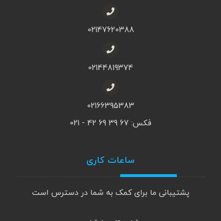
02147620388
02144819374
02166395383
فکس: 67 39 69 42 - 021
ساعات کاری
پشتیبانی ما برای کمک به شما در دسترس است